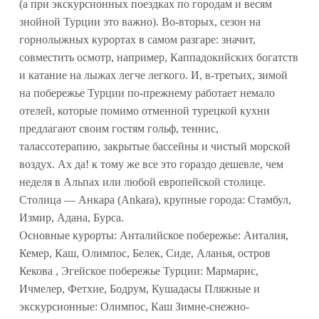
(а при экскурсионных поездках по городам и весям
знойной Турции это важно). Во-вторых, сезон на
горнолыжных курортах в самом разгаре: значит,
совместить осмотр, например, Каппадокийских богатств
и катание на лыжах легче легкого. И, в-третьих, зимой
на побережье Турции по-прежнему работает немало
отелей, которые помимо отменной турецкой кухни
предлагают своим гостям гольф, теннис,
талассотерапию, закрытые бассейны и чистый морской
воздух. Ах да! к тому же все это гораздо дешевле, чем
неделя в Альпах или любой европейской столице.
Столица — Анкара (Ankara), крупные города: Стамбул,
Измир, Адана, Бурса.
Основные курорты: Анталийское побережье: Анталия,
Кемер, Каш, Олимпос, Белек, Сиде, Аланья, остров
Кекова , Эгейское побережье Турции: Мармарис,
Ичмелер, Фетхие, Бодрум, Кушадасы Пляжные и
экскурсионные: Олимпос, Каш Зимне-снежно-