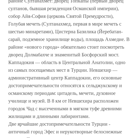
районе Султанахмет: дворец Топкапы (первый дворец
султанов, бывшая резиденция Османской империи),
собор Айя-София (церковь Святой Премудрости),
Голубая мечеть (Султанахмед, первая в мире мечеть с
шестью минаретами), Цистерна Базилика (Йеребатан-
сарай, подземное хранилище воды), площадь Ахмедие. В
районе «нового города» обязательно стоит посмотреть
дворец Долмабахче и знаменитый Босфорский мост.
Каппадокия — область в Центральной Анатолии, одно
из самых посещаемых мест в Турции. Невшехир —
административный центр Каппадокии, его основные
достопримечательности относятся к сельджукскому и
османскому периодам: цитадель, мечети, духовное
училище и музей. В 8 км от Невшехира расположен
городок Чад с высеченными в мягком туфе древними
жилищами и длинными лабиринтами.
Две ярчайшие достопримечательности Турции -
античный город Эфес и нерукотворные белоснежные