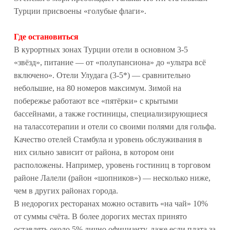
Турции присвоены «голубые флаги».
Где остановиться
В курортных зонах Турции отели в основном 3-5
«звёзд», питание — от «полупансиона» до «ультра всё
включено». Отели Улудага (3-5*) — сравнительно
небольшие, на 80 номеров максимум. Зимой на
побережье работают все «пятёрки» с крытыми
бассейнами, а также гостиницы, специализирующиеся
на талассотерапии и отели со своими полями для гольфа.
Качество отелей Стамбула и уровень обслуживания в
них сильно зависит от района, в котором они
расположены. Например, уровень гостиниц в торговом
районе Лалели (район «шопников») — несколько ниже,
чем в других районах города.
В недорогих ресторанах можно оставить «на чай» 10%
от суммы счёта. В более дорогих местах принято
оставлять около 5% лично официанту, даже если плата за