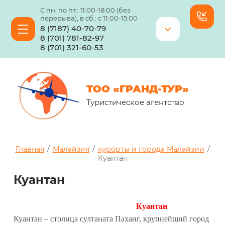
С пн. по пт.: 11:00-18:00 (без
перерыва), в сб.: с 11:00-15:00
8 (7187) 40-70-79
8 (701) 781-82-97
8 (701) 321-60-53
ТОО «ГРАНД-ТУР»
Туристическое агентство
Главная
/
Малайзия
/
курорты и города Малайзии
/
Куантан
Куантан
Куантан
Куантан – столица султаната Паханг, крупнейший город