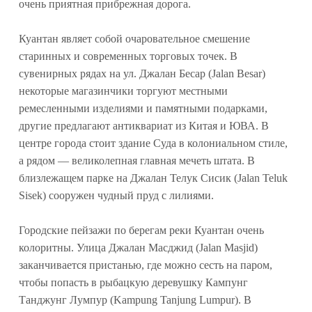
очень приятная прибрежная дорога.
Куантан являет собой очаровательное смешение
старинных и современных торговых точек. В
сувенирных рядах на ул. Джалан Бесар (Jalan Besar)
некоторые магазинчики торгуют местными
ремесленными изделиями и памятными подарками,
другие предлагают антиквариат из Китая и ЮВА. В
центре города стоит здание Суда в колониальном стиле,
а рядом — великолепная главная мечеть штата. В
близлежащем парке на Джалан Телук Сисик (Jalan Teluk
Sisek) сооружен чудный пруд с лилиями.
Городские пейзажи по берегам реки Куантан очень
колоритны. Улица Джалан Масджид (Jalan Masjid)
заканчивается пристанью, где можно сесть на паром,
чтобы попасть в рыбацкую деревушку Кампунг
Танджунг Лумпур (Kampung Tanjung Lumpur). В